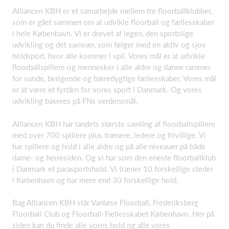
Alliancen KBH er et samarbejde mellem tre floorballklubber,
som er gået sammen om at udvikle floorball og fællesskaber
i hele København. Vi er drevet af legen, den sportslige
udvikling og det samvær, som følger med en aktiv og sjov
holdsport, hvor alle kommer i spil. Vores mål er at udvikle
floorballspillere og mennesker i alle aldre og danne rammer
for sunde, berigende og bæredygtige fællesskaber. Vores mål
er at være et fyrtårn for vores sport i Danmark. Og vores
udvikling baseres på FNs verdensmål.
Alliancen KBH har landets største samling af floorballspillere
med over 700 spillere plus trænere, ledere og frivillige. Vi
har spillere og hold i alle aldre og på alle niveauer på både
dame- og herresiden. Og vi har som den eneste floorballklub
i Danmark et parasportshold. Vi træner 10 forskellige steder
i København og har mere end 30 forskellige hold.
Bag Alliancen KBH står Vanløse Floorball, Frederiksberg
Floorball Club og Floorball-Fællesskabet København. Her på
siden kan du finde alle vores hold og alle vores