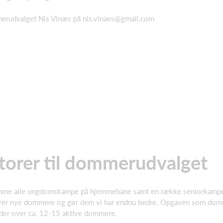
merudvalget Nis Vinæs på nis.vinaes@gmail.com
orer til dommerudvalget
dømme alle ungdomskampe på hjemmebane samt en række seniorkampe. V
erer nye dommere og gør dem vi har endnu bedre. Opgaven som dommer
der over ca. 12-15 aktive dommere.