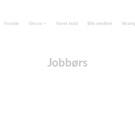
Forside
Om os
Vores hold
Bliv medlem
Strate
Jobbørs