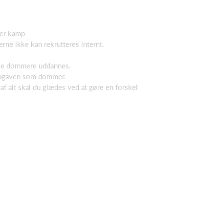
ver kamp
ne ikke kan rekrutteres internt.
lle dommere uddannes.
 opgaven som dommer.
af alt skal du glædes ved at gøre en forskel