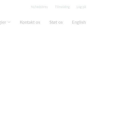
Nyhedsbrev
Tilmelding
Log på
gier
Kontakt os
Støt os
English