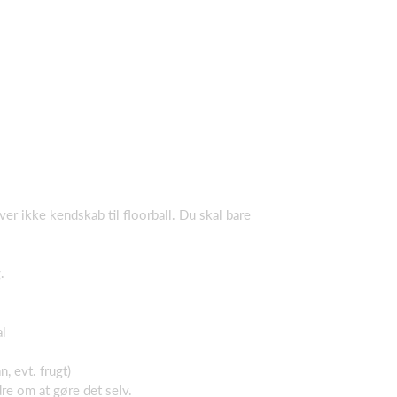
er ikke kendskab til floorball. Du skal bare
.
al
 evt. frugt)
re om at gøre det selv.