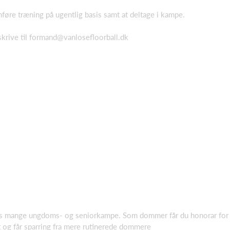
øre træning på ugentlig basis samt at deltage i kampe.
 skrive til formand@vanlosefloorball.dk
 mange ungdoms- og seniorkampe. Som dommer får du honorar for di
t og får sparring fra mere rutinerede dommere