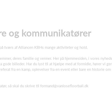
lere og kommunikatører
 på tværs af Alliancen KBHs mange aktiviteter og hold.
mmer, deres familie og venner. Her på hjemmesiden, i vores nyhedsbre
ia gode billeder. Har du lyst til at hjælpe med at formidle, hører vi ge
ferat fra en kamp, oplevelser fra en event eller bare en historie om en
katør, så skal du skrive til formand@vanlosefloorball.dk