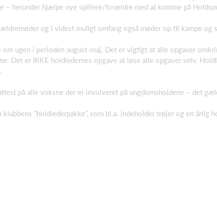
ne – herunder hjælpe nye spillere/forældre med at komme på Holds
forældremøder og i videst muligt omfang også møder op til kampe og 
e om ugen i perioden august-maj. Det er vigtigt at alle opgaver omkri
ne. Det er IKKE holdledernes opgave at løse alle opgaver selv. Holdle
.
neattest på alle voksne der er involveret på ungdomsholdene – det gæ
klubbens ”holdlederpakke”, som bl.a. indeholder trøjer og en årlig 