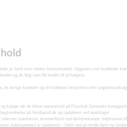
 hold
dleder pr. hold som støtter trænerteamet. Opgaven som holdleder kræv
oldet og de ting som får holdet til at fungere.
, de øvrige forældre og til klubbens bestyrelse eller ungdomsudvalg
 og kampe når de bliver annonceret på Floorball Danmarks kampport
begivenheder på Holdsport.dk og opdaterer ved ændringer
g stævner (samkørsel, dommerbord ved hjemmekampe, trøjenumre/lån,
nnumre, trøjenummer) er opdateret – helst ved at minde børn og foræld