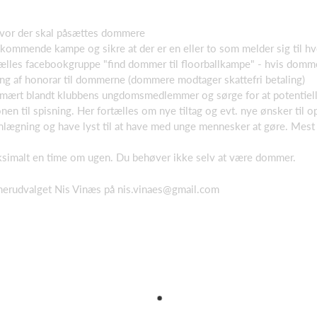
vor der skal påsættes dommere
ommende kampe og sikre at der er en eller to som melder sig til h
ælles facebookgruppe "find dommer til floorballkampe" - hvis dommer
ng af honorar til dommerne (dommere modtager skattefri betaling)
primært blandt klubbens ungdomsmedlemmer og sørge for at potentie
n til spisning. Her fortælles om nye tiltag og evt. nye ønsker til
planlægning og have lyst til at have med unge mennesker at gøre. Mest 
simalt en time om ugen. Du behøver ikke selv at være dommer.
merudvalget Nis Vinæs på nis.vinaes@gmail.com