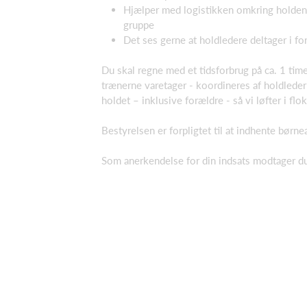
Hjælper med logistikken omkring holde
gruppe
Det ses gerne at holdledere deltager i 
Du skal regne med et tidsforbrug på ca. 1 tim
trænerne varetager - koordineres af holdleder
holdet – inklusive forældre - så vi løfter i flok
Bestyrelsen er forpligtet til at indhente bør
Som anerkendelse for din indsats modtager du 