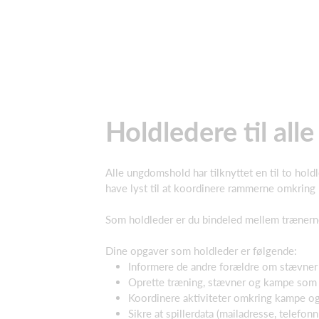
Holdledere til alle
Alle ungdomshold har tilknyttet en til to hol
have lyst til at koordinere rammerne omkring h
Som holdleder er du bindeled mellem trænerne
Dine opgaver som holdleder er følgende:
Informere de andre forældre om stævner
Oprette træning, stævner og kampe som 
Koordinere aktiviteter omkring kampe o
Sikre at spillerdata (mailadresse, telefo